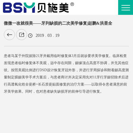
微微一改就很美——牙列缺损的二次美学修复|赵鹏&洪昱全
2019 . 03 . 19
患者马某于外院拔除21牙并戴用临时修复体3月后就诊要求美学修复。临床检查
发现患者临时修复体不美观，远中存在间隙，龈缘顶点高度不协调，并无其他症
状。按照美观比例进行DSD设计恢复牙冠外形，并进行牙周探诊和附着龈高度测
量制定膜龈美学手术方案后，与患者商讨并决定采用先对11牙行牙龈切除术后进
行高透氧化锆全瓷桥+长石质瓷贴面修复的治疗方案——以取得令患者满意的前
牙美学效果。同时，也对患者缺失缺损牙的前伸引导进行恢复。