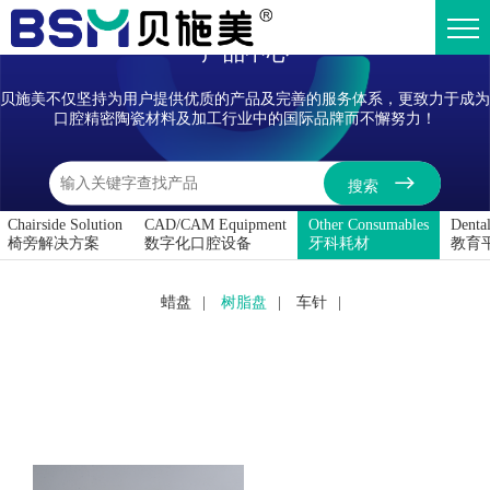
Product
产品中心
贝施美不仅坚持为用户提供优质的产品及完善的服务体系，更致力于成为
口腔精密陶瓷材料及加工行业中的国际品牌而不懈努力！
搜索
Chairside Solution
CAD/CAM Equipment
Other Consumables
Dental
椅旁解决方案
数字化口腔设备
牙科耗材
教育
蜡盘
|
树脂盘
|
车针
|